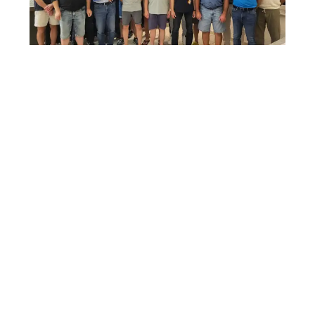
Am Donnerstag, den 16. Juli, fand die diesjährige
Generalversammlung des Sportvereins Weitenung im
Clubhaus statt.
Weiterlesen
27. JUNI 2026
SVW startet in Saisonvorbereitung