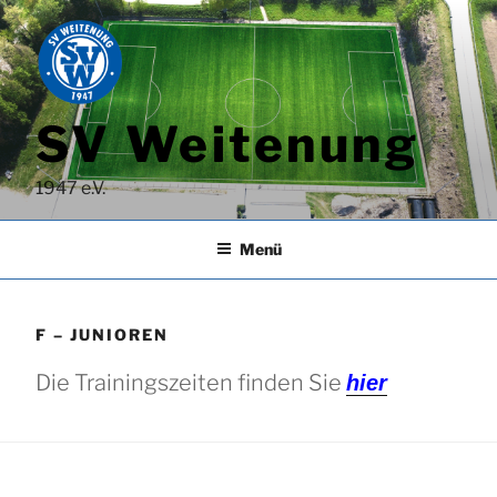
Zum
Inhalt
springen
SV Weitenung
1947 e.V.
Menü
F – JUNIOREN
Die Trainingszeiten finden Sie
hier