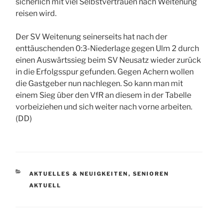
sicherlich mit viel Selbstvertrauen nach Weitenung
reisen wird.
Der SV Weitenung seinerseits hat nach der
enttäuschenden 0:3-Niederlage gegen Ulm 2 durch
einen Auswärtssieg beim SV Neusatz wieder zurück
in die Erfolgsspur gefunden. Gegen Achern wollen
die Gastgeber nun nachlegen. So kann man mit
einem Sieg über den VfR an diesem in der Tabelle
vorbeiziehen und sich weiter nach vorne arbeiten.
(DD)
KATEGORIEN
AKTUELLES & NEUIGKEITEN
,
SENIOREN
AKTUELL