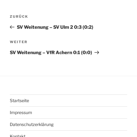
Beitragsnavigation
Vorheriger
ZURÜCK
Beitrag
SV Weitenung – SV Ulm 2 0:3 (0:2)
Nächster
WEITER
Beitrag
SV Weitenung – VfR Achern 0:1 (0:0)
Startseite
Impressum
Datenschutzerklärung
Kontakt